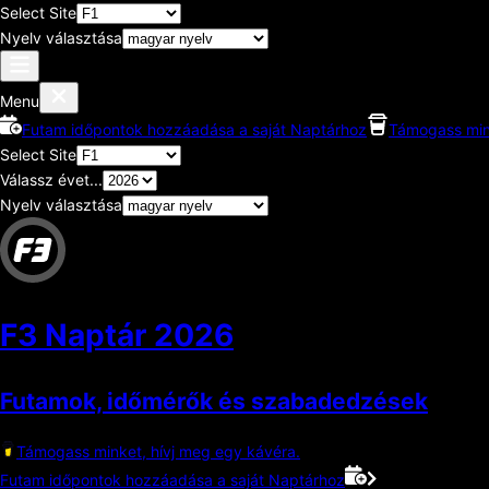
Select Site
Nyelv választása
Menu
Futam időpontok hozzáadása a saját Naptárhoz
Támogass mink
Select Site
Válassz évet...
Nyelv választása
F3 Naptár
2026
Futamok, időmérők és szabadedzések
Támogass minket, hívj meg egy kávéra.
Futam időpontok hozzáadása a saját Naptárhoz