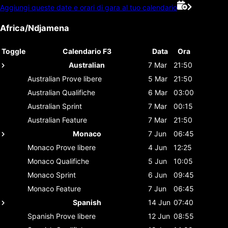
Aggiungi queste date e orari di gara al tuo calendario
Africa/Ndjamena
Toggle
Calendario F3
Data
Ora
Australian
7 Mar
21:50
Australian
Prove libere
5 Mar
21:50
Australian
Qualifiche
6 Mar
03:00
Australian
Sprint
7 Mar
00:15
Australian
Feature
7 Mar
21:50
Monaco
7 Jun
06:45
Monaco
Prove libere
4 Jun
12:25
Monaco
Qualifiche
5 Jun
10:05
Monaco
Sprint
6 Jun
09:45
Monaco
Feature
7 Jun
06:45
Spanish
14 Jun
07:40
Spanish
Prove libere
12 Jun
08:55