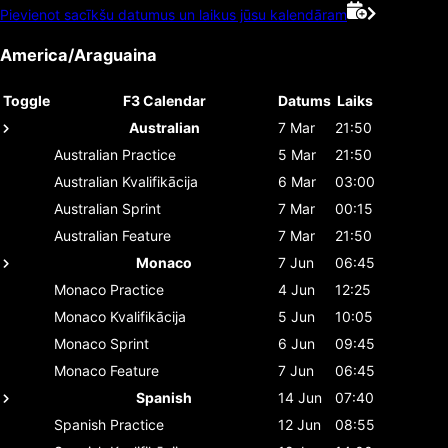
Pievienot sacīkšu datumus un laikus jūsu kalendāram
America/Araguaina
Toggle
F3 Calendar
Datums
Laiks
Australian
7 Mar
21:50
Australian
Practice
5 Mar
21:50
Australian
Kvalifikācija
6 Mar
03:00
Australian
Sprint
7 Mar
00:15
Australian
Feature
7 Mar
21:50
Monaco
7 Jun
06:45
Monaco
Practice
4 Jun
12:25
Monaco
Kvalifikācija
5 Jun
10:05
Monaco
Sprint
6 Jun
09:45
Monaco
Feature
7 Jun
06:45
Spanish
14 Jun
07:40
Spanish
Practice
12 Jun
08:55