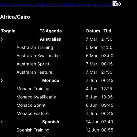
Voeg deze race datums en starttijden toe aan je agenda
Africa/Cairo
Toggle
F3 Agenda
Datum
Tijd
Australian
7 Mar
21:50
Australian
Training
5 Mar
21:50
Australian
Kwalificatie
6 Mar
03:00
Australian
Sprint
7 Mar
00:15
Australian
Feature
7 Mar
21:50
Monaco
7 Jun
06:45
Monaco
Training
4 Jun
12:25
Monaco
Kwalificatie
5 Jun
10:05
Monaco
Sprint
6 Jun
09:45
Monaco
Feature
7 Jun
06:45
Spanish
14 Jun
07:40
Spanish
Training
12 Jun
08:55