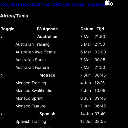
Voeg deze race datums en starttijden toe aan je agenda
Africa/Tunis
Toggle
F3 Agenda
Datum
Tijd
Australian
7 Mar
21:50
Australian
Training
5 Mar
21:50
Australian
Kwalificatie
6 Mar
03:00
Australian
Sprint
7 Mar
00:15
Australian
Feature
7 Mar
21:50
Monaco
7 Jun
06:45
Monaco
Training
4 Jun
12:25
Monaco
Kwalificatie
5 Jun
10:05
Monaco
Sprint
6 Jun
09:45
Monaco
Feature
7 Jun
06:45
Spanish
14 Jun
07:40
Spanish
Training
12 Jun
08:55