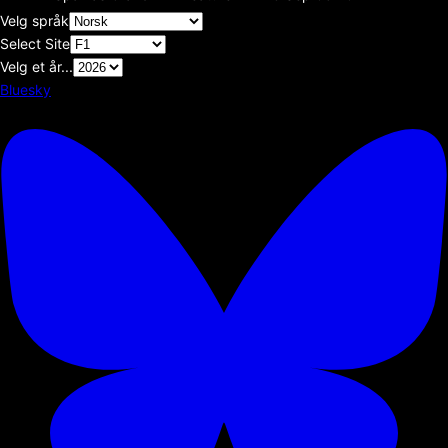
Velg språk
Select Site
Velg et år...
Bluesky