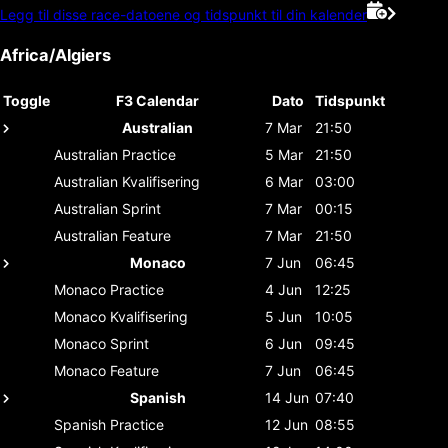
Legg til disse race-datoene og tidspunkt til din kalender
Africa/Algiers
Toggle
F3 Calendar
Dato
Tidspunkt
Australian
7 Mar
21:50
Australian
Practice
5 Mar
21:50
Australian
Kvalifisering
6 Mar
03:00
Australian
Sprint
7 Mar
00:15
Australian
Feature
7 Mar
21:50
Monaco
7 Jun
06:45
Monaco
Practice
4 Jun
12:25
Monaco
Kvalifisering
5 Jun
10:05
Monaco
Sprint
6 Jun
09:45
Monaco
Feature
7 Jun
06:45
Spanish
14 Jun
07:40
Spanish
Practice
12 Jun
08:55