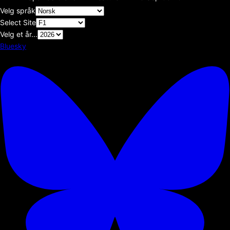
Velg språk
Select Site
Velg et år...
Bluesky