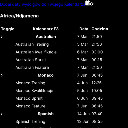
Dodaj daty wyścigów do Twojego Kalendarza
Africa/Ndjamena
Toggle
Kalendarz F3
Data
Godzina
Australian
7 Mar
21:50
Australian
Trening
5 Mar
21:50
Australian
Kwalifikacje
6 Mar
03:00
Australian
Sprint
7 Mar
00:15
Australian
Feature
7 Mar
21:50
Monaco
7 Jun
06:45
Monaco
Trening
4 Jun
12:25
Monaco
Kwalifikacje
5 Jun
10:05
Monaco
Sprint
6 Jun
09:45
Monaco
Feature
7 Jun
06:45
Spanish
14 Jun
07:40
Spanish
Trening
12 Jun
08:55