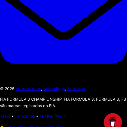
©
2026
Andrew Yates
,
Andy Higgs
,
Si Jobling
FIA FORMULA 3 CHAMPIONSHIP, FIA FORMULA 3, FORMULA 3, F3
são marcas registadas da FIA.
Years
•
Timezones
•
TRMNL Plugin
Ajude-nos, compre-nos um café