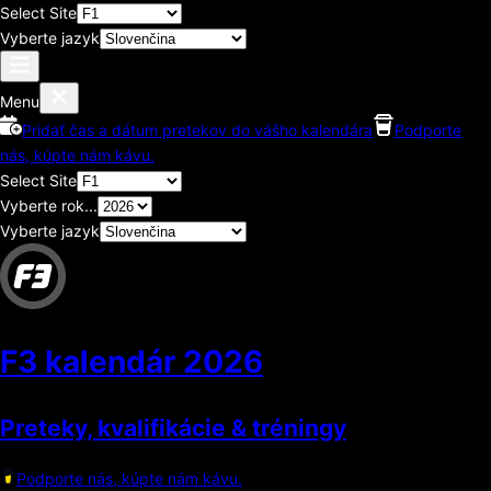
Select Site
Vyberte jazyk
Menu
Pridať čas a dátum pretekov do vášho kalendára
Podporte
nás, kúpte nám kávu.
Select Site
Vyberte rok...
Vyberte jazyk
F3 kalendár
2026
Preteky, kvalifikácie & tréningy
Podporte nás, kúpte nám kávu.