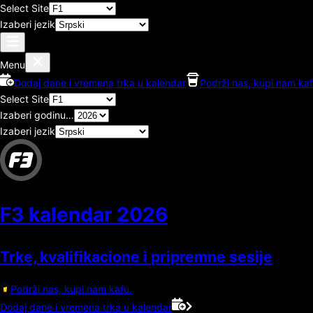
Select Site
Izaberi jezik
Menu
Dodaj dane i vremena trka u kalendar
Podrži nas, kupi nam kaf
Select Site
Izaberi godinu…
Izaberi jezik
F3 kalendar
2026
Trke, kvalifikacione i pripremne sesije
Podrži nas, kupi nam kafu.
Dodaj dane i vremena trka u kalendar