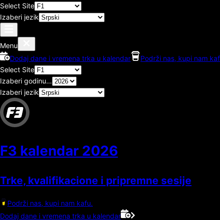
Select Site
Izaberi jezik
Menu
Dodaj dane i vremena trka u kalendar
Podrži nas, kupi nam kaf
Select Site
Izaberi godinu…
Izaberi jezik
F3 kalendar
2026
Trke, kvalifikacione i pripremne sesije
Podrži nas, kupi nam kafu.
Dodaj dane i vremena trka u kalendar