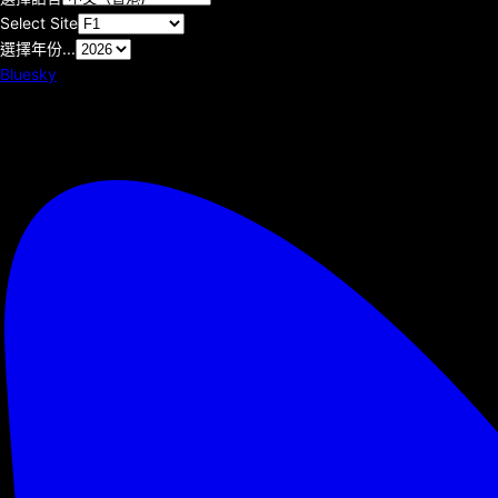
Select Site
選擇年份...
Bluesky