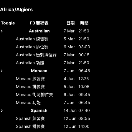
Africa/Algiers
Toggle
F3 賽程表
日期
時間
Australian
7 Mar
21:50
Australian
練習賽
5 Mar
21:50
Australian
排位賽
6 Mar
03:00
Australian
衝刺排位賽
7 Mar
00:15
Australian
功能
7 Mar
21:50
Monaco
7 Jun
06:45
Monaco
練習賽
4 Jun
12:25
Monaco
排位賽
5 Jun
10:05
Monaco
衝刺排位賽
6 Jun
09:45
Monaco
功能
7 Jun
06:45
Spanish
14 Jun
07:40
Spanish
練習賽
12 Jun
08:55
Spanish
排位賽
12 Jun
14:00