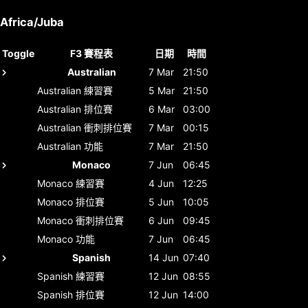
Africa/Juba
Toggle
F3 賽程表
日期
時間
Australian
7 Mar
21:50
Australian
練習賽
5 Mar
21:50
Australian
排位賽
6 Mar
03:00
Australian
衝刺排位賽
7 Mar
00:15
Australian
功能
7 Mar
21:50
Monaco
7 Jun
06:45
Monaco
練習賽
4 Jun
12:25
Monaco
排位賽
5 Jun
10:05
Monaco
衝刺排位賽
6 Jun
09:45
Monaco
功能
7 Jun
06:45
Spanish
14 Jun
07:40
Spanish
練習賽
12 Jun
08:55
Spanish
排位賽
12 Jun
14:00