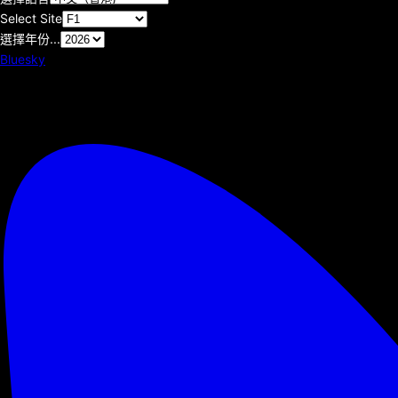
Select Site
選擇年份...
Bluesky