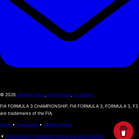
©
2026
Andrew Yates
,
Andy Higgs
,
Si Jobling
FIA FORMULA 3 CHAMPIONSHIP, FIA FORMULA 3, FORMULA 3, F3
are trademarks of the FIA.
Years
•
Timezones
•
TRMNL Plugin
Unterstütze F1 Kalender; Kaufe uns einen Kaffee.