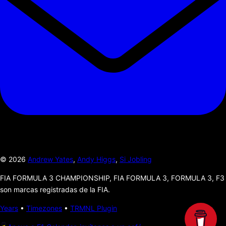
©
2026
Andrew Yates
,
Andy Higgs
,
Si Jobling
FIA FORMULA 3 CHAMPIONSHIP, FIA FORMULA 3, FORMULA 3, F3
son marcas registradas de la FIA.
Years
•
Timezones
•
TRMNL Plugin