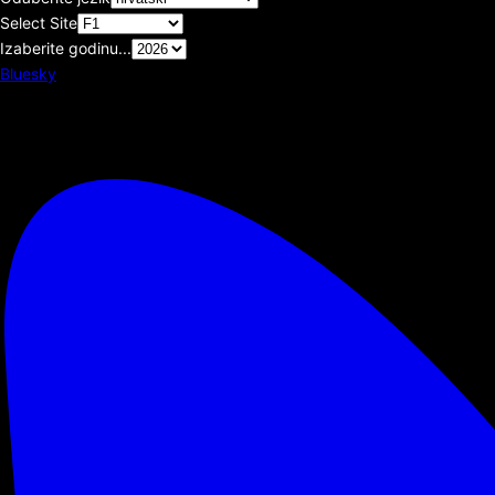
Select Site
Izaberite godinu...
Bluesky