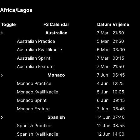
Africa/Lagos
Toggle
F3 Calendar
Datum
Vrijeme
Australian
7 Mar
21:50
Australian
Practice
5 Mar
21:50
Australian
Kvalifikacije
6 Mar
03:00
Australian
Sprint
7 Mar
00:15
Australian
Feature
7 Mar
21:50
Monaco
7 Jun
06:45
Monaco
Practice
4 Jun
12:25
Monaco
Kvalifikacije
5 Jun
10:05
Monaco
Sprint
6 Jun
09:45
Monaco
Feature
7 Jun
06:45
Spanish
14 Jun
07:40
Spanish
Practice
12 Jun
08:55
Spanish
Kvalifikacije
12 Jun
14:00