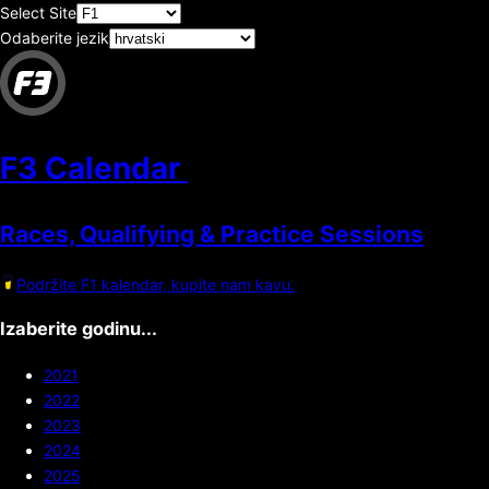
Select Site
Odaberite jezik
F3 Calendar
Races, Qualifying & Practice Sessions
Podržite F1 kalendar, kupite nam kavu.
Izaberite godinu...
2021
2022
2023
2024
2025