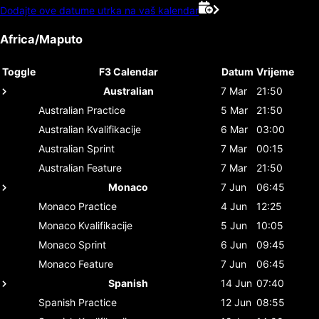
Dodajte ove datume utrka na vaš kalendar
Africa/Maputo
Toggle
F3 Calendar
Datum
Vrijeme
Australian
7 Mar
21:50
Australian
Practice
5 Mar
21:50
Australian
Kvalifikacije
6 Mar
03:00
Australian
Sprint
7 Mar
00:15
Australian
Feature
7 Mar
21:50
Monaco
7 Jun
06:45
Monaco
Practice
4 Jun
12:25
Monaco
Kvalifikacije
5 Jun
10:05
Monaco
Sprint
6 Jun
09:45
Monaco
Feature
7 Jun
06:45
Spanish
14 Jun
07:40
Spanish
Practice
12 Jun
08:55