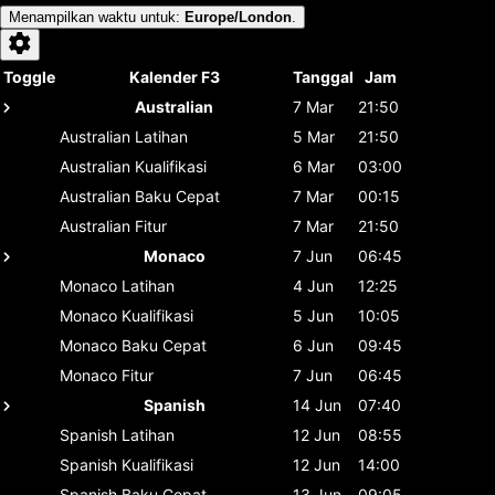
Menampilkan waktu untuk
:
Europe/London
.
Toggle
Kalender F3
Tanggal
Jam
Australian
7 Mar
21:50
Australian
Latihan
5 Mar
21:50
Australian
Kualifikasi
6 Mar
03:00
Australian
Baku Cepat
7 Mar
00:15
Australian
Fitur
7 Mar
21:50
Monaco
7 Jun
06:45
Monaco
Latihan
4 Jun
12:25
Monaco
Kualifikasi
5 Jun
10:05
Monaco
Baku Cepat
6 Jun
09:45
Monaco
Fitur
7 Jun
06:45
Spanish
14 Jun
07:40
Spanish
Latihan
12 Jun
08:55
Spanish
Kualifikasi
12 Jun
14:00
Spanish
Baku Cepat
13 Jun
09:05