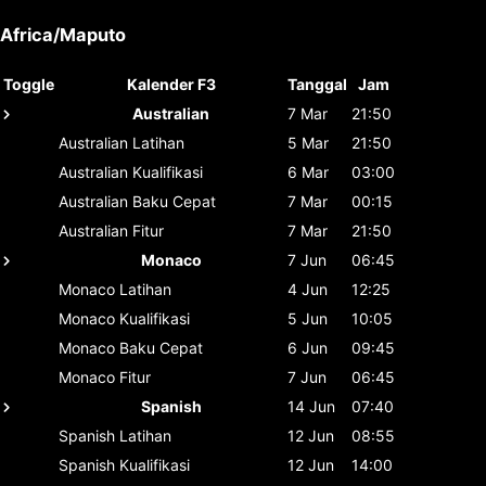
Africa/Maputo
Toggle
Kalender F3
Tanggal
Jam
Australian
7 Mar
21:50
Australian
Latihan
5 Mar
21:50
Australian
Kualifikasi
6 Mar
03:00
Australian
Baku Cepat
7 Mar
00:15
Australian
Fitur
7 Mar
21:50
Monaco
7 Jun
06:45
Monaco
Latihan
4 Jun
12:25
Monaco
Kualifikasi
5 Jun
10:05
Monaco
Baku Cepat
6 Jun
09:45
Monaco
Fitur
7 Jun
06:45
Spanish
14 Jun
07:40
Spanish
Latihan
12 Jun
08:55
Spanish
Kualifikasi
12 Jun
14:00