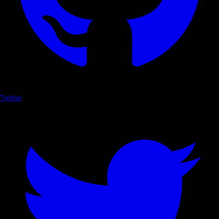
Twitter