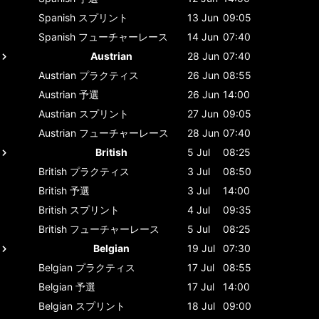
Spanish
スプリント
13 Jun
09:05
Spanish
フューチャーレース
14 Jun
07:40
Austrian
28 Jun
07:40
Austrian
プラクティス
26 Jun
08:55
Austrian
予選
26 Jun
14:00
Austrian
スプリント
27 Jun
09:05
Austrian
フューチャーレース
28 Jun
07:40
British
5 Jul
08:25
British
プラクティス
3 Jul
08:50
British
予選
3 Jul
14:00
British
スプリント
4 Jul
09:35
British
フューチャーレース
5 Jul
08:25
Belgian
19 Jul
07:30
Belgian
プラクティス
17 Jul
08:55
Belgian
予選
17 Jul
14:00
Belgian
スプリント
18 Jul
09:00