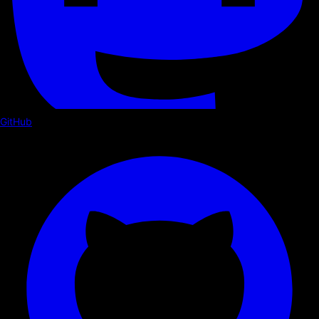
GitHub