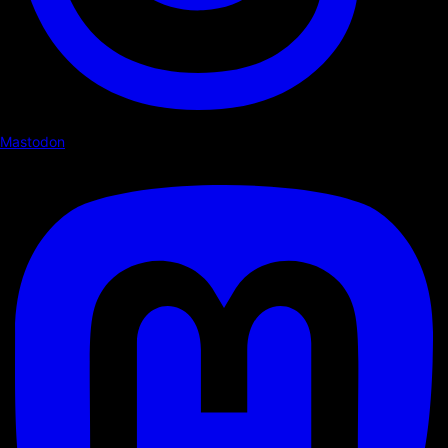
Mastodon