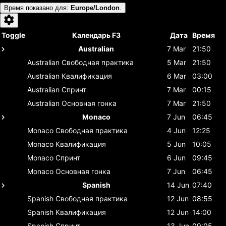
Время показано для
:
Europe/London
.
Toggle
Календарь F3
Дата
Время
Australian
7 Mar
21:50
Australian
Свободная практика
5 Mar
21:50
Australian
Квалификация
6 Mar
03:00
Australian
Спринт
7 Mar
00:15
Australian
Основная гонка
7 Mar
21:50
Monaco
7 Jun
06:45
Monaco
Свободная практика
4 Jun
12:25
Monaco
Квалификация
5 Jun
10:05
Monaco
Спринт
6 Jun
09:45
Monaco
Основная гонка
7 Jun
06:45
Spanish
14 Jun
07:40
Spanish
Свободная практика
12 Jun
08:55
Spanish
Квалификация
12 Jun
14:00
Spanish
Спринт
13 Jun
09:05