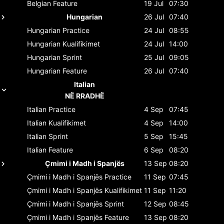
Belgian
Feature
19 Jul
07:30
Hungarian
26 Jul
07:40
Hungarian
Practice
24 Jul
08:55
Hungarian
Kualifikimet
24 Jul
14:00
Hungarian
Sprint
25 Jul
09:05
Hungarian
Feature
26 Jul
07:40
Italian
NË RRADHË
Italian
Practice
4 Sep
07:45
Italian
Kualifikimet
4 Sep
14:00
Italian
Sprint
5 Sep
15:45
Italian
Feature
6 Sep
08:20
Çmimi i Madh i Spanjës
13 Sep
08:20
Çmimi i Madh i Spanjës
Practice
11 Sep
07:45
Çmimi i Madh i Spanjës
Kualifikimet
11 Sep
11:20
Çmimi i Madh i Spanjës
Sprint
12 Sep
08:45
Çmimi i Madh i Spanjës
Feature
13 Sep
08:20