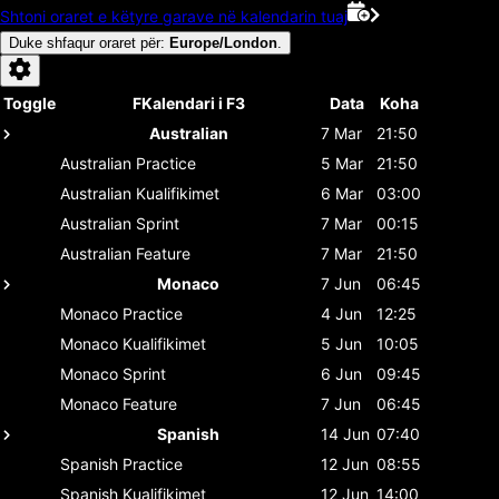
Shtoni oraret e këtyre garave në kalendarin tuaj
Duke shfaqur oraret për
:
Europe/London
.
Toggle
FKalendari i F3
Data
Koha
Australian
7 Mar
21:50
Australian
Practice
5 Mar
21:50
Australian
Kualifikimet
6 Mar
03:00
Australian
Sprint
7 Mar
00:15
Australian
Feature
7 Mar
21:50
Monaco
7 Jun
06:45
Monaco
Practice
4 Jun
12:25
Monaco
Kualifikimet
5 Jun
10:05
Monaco
Sprint
6 Jun
09:45
Monaco
Feature
7 Jun
06:45
Spanish
14 Jun
07:40
Spanish
Practice
12 Jun
08:55
Spanish
Kualifikimet
12 Jun
14:00