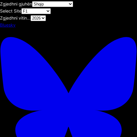
Zgjedhni gjuhën
Select Site
Zgjedhni vitin...
Bluesky