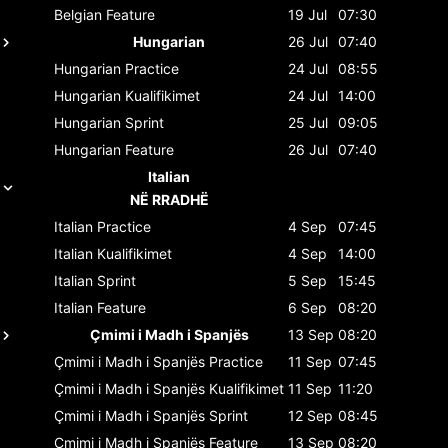
Belgian
Feature
19 Jul
07:30
Hungarian
26 Jul
07:40
Hungarian
Practice
24 Jul
08:55
Hungarian
Kualifikimet
24 Jul
14:00
Hungarian
Sprint
25 Jul
09:05
Hungarian
Feature
26 Jul
07:40
Italian
NË RRADHË
Italian
Practice
4 Sep
07:45
Italian
Kualifikimet
4 Sep
14:00
Italian
Sprint
5 Sep
15:45
Italian
Feature
6 Sep
08:20
Çmimi i Madh i Spanjës
13 Sep
08:20
Çmimi i Madh i Spanjës
Practice
11 Sep
07:45
Çmimi i Madh i Spanjës
Kualifikimet
11 Sep
11:20
Çmimi i Madh i Spanjës
Sprint
12 Sep
08:45
Çmimi i Madh i Spanjës
Feature
13 Sep
08:20