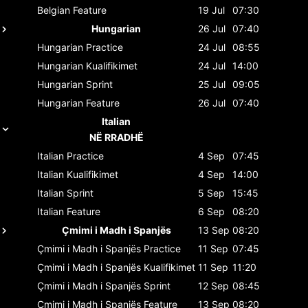
Belgian
Feature
19 Jul
07:30
Hungarian
26 Jul
07:40
Hungarian
Practice
24 Jul
08:55
Hungarian
Kualifikimet
24 Jul
14:00
Hungarian
Sprint
25 Jul
09:05
Hungarian
Feature
26 Jul
07:40
Italian
NË RRADHË
Italian
Practice
4 Sep
07:45
Italian
Kualifikimet
4 Sep
14:00
Italian
Sprint
5 Sep
15:45
Italian
Feature
6 Sep
08:20
Çmimi i Madh i Spanjës
13 Sep
08:20
Çmimi i Madh i Spanjës
Practice
11 Sep
07:45
Çmimi i Madh i Spanjës
Kualifikimet
11 Sep
11:20
Çmimi i Madh i Spanjës
Sprint
12 Sep
08:45
Çmimi i Madh i Spanjës
Feature
13 Sep
08:20