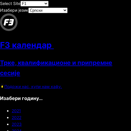
Select Site
Изабери језик
F3 календар
Трке, квалификационе и припремне
сесије
Подржи нас, купи нам кафу.
Изабери годину…
2021
2022
2023
2024