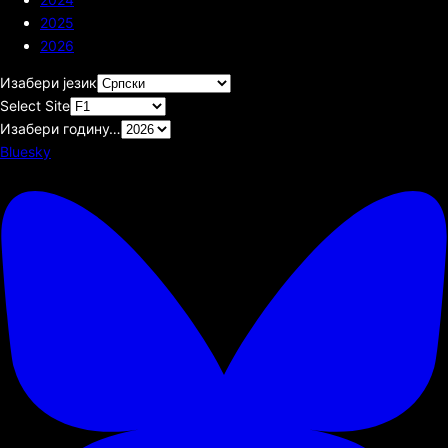
2025
2026
Изабери језик
Select Site
Изабери годину…
Bluesky