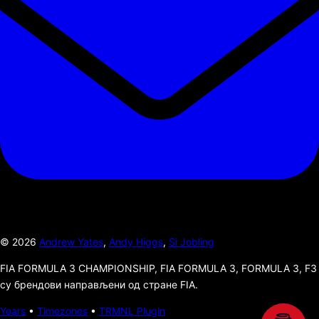
©
2026
Andrew Yates
,
Andy Higgs
,
Si Jobling
FIA FORMULA 3 CHAMPIONSHIP, FIA FORMULA 3, FORMULA 3, F3
су брендови направљени од стране FIA.
Years
•
Timezones
•
TRMNL Plugin