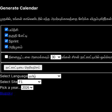
Generate Calendar
முதலில், உங்கள் காலெண்டரில் எந்த அமர்வுக்காலத்தை சேர்க்க விரும்புகிறீர்கள
பயிற்சி
தகுதி போட்டி
Sprint
அறிமுகம்
நினைவூட்டலை அமைக்கவும்
உங்கள் சீசன் நாட்காட்டியில் ஒவ்வொர
நாட்காட்டியை தெரிவுசெய்
Select Language
Select Site
Pick a year...
Bluesky