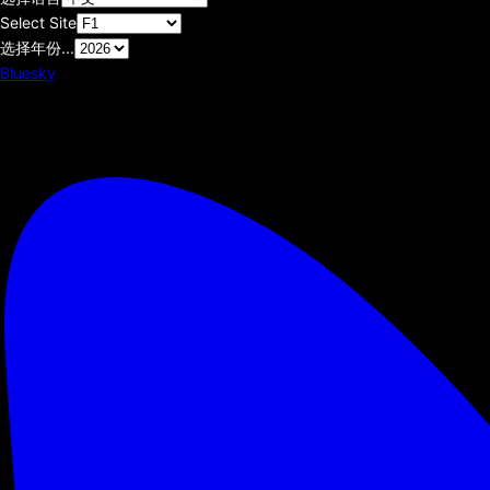
Select Site
选择年份...
Bluesky