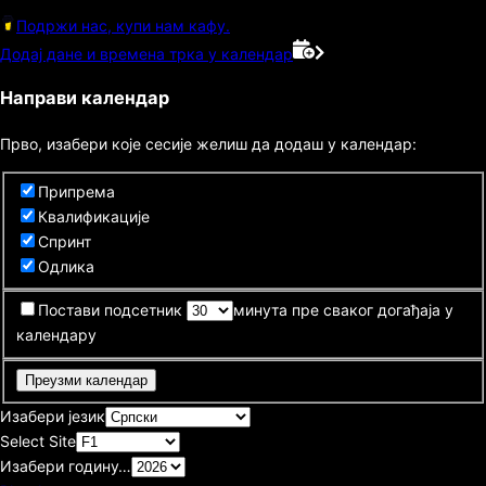
Подржи нас, купи нам кафу.
Додај дане и времена трка у календар
Направи календар
Прво, изабери које сесије желиш да додаш у календар:
Припрема
Квалификације
Спринт
Одлика
Постави подсетник
минута пре сваког догађаја у
календару
Преузми календар
Изабери језик
Select Site
Изабери годину…