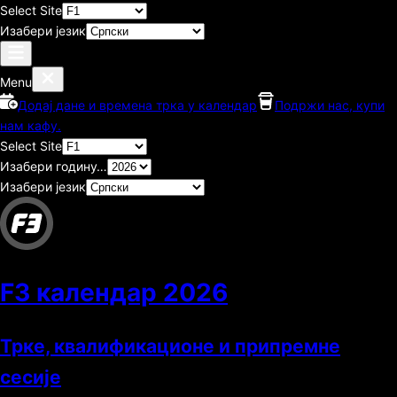
Select Site
Изабери језик
Menu
Додај дане и времена трка у календар
Подржи нас, купи
нам кафу.
Select Site
Изабери годину…
Изабери језик
F3 календар
2026
Трке, квалификационе и припремне
сесије