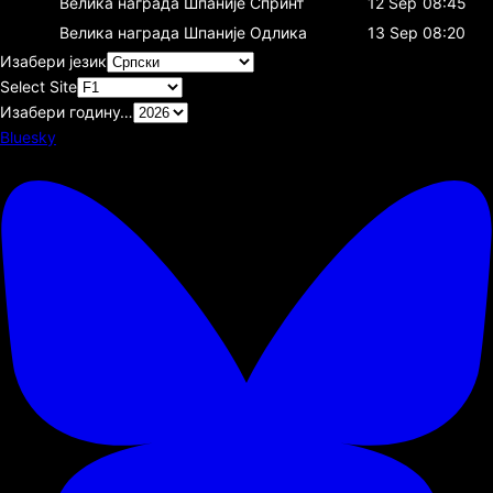
Велика награда Шпаније
Спринт
12 Sep
08:45
Велика награда Шпаније
Одлика
13 Sep
08:20
Изабери језик
Select Site
Изабери годину…
Bluesky