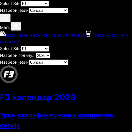
Select Site
Изабери језик
Menu
Додај дане и времена трка у календар
Подржи нас, купи
нам кафу.
Select Site
Изабери годину…
Изабери језик
F3 календар
2026
Трке, квалификационе и припремне
сесије