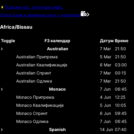
Подржи нас, купи нам кафу.
Додај дане и времена трка у календар
Africa/Bissau
Toggle
F3 календар
Датум
Време
Australian
7 Mar
21:50
Australian
Припрема
5 Mar
21:50
Australian
Квалификације
6 Mar
03:00
Australian
Спринт
7 Mar
00:15
Australian
Одлика
7 Mar
21:50
Monaco
7 Jun
06:45
Monaco
Припрема
4 Jun
12:25
Monaco
Квалификације
5 Jun
10:05
Monaco
Спринт
6 Jun
09:45
Monaco
Одлика
7 Jun
06:45
Spanish
14 Jun
07:40