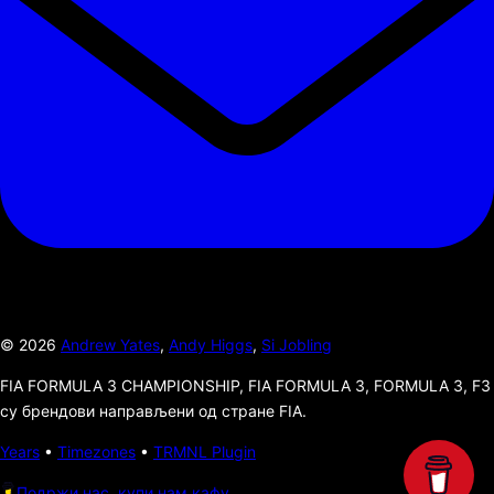
©
2026
Andrew Yates
,
Andy Higgs
,
Si Jobling
FIA FORMULA 3 CHAMPIONSHIP, FIA FORMULA 3, FORMULA 3, F3
су брендови направљени од стране FIA.
Years
•
Timezones
•
TRMNL Plugin
Подржи нас, купи нам кафу.