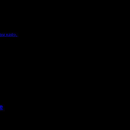
ам кафу.
е