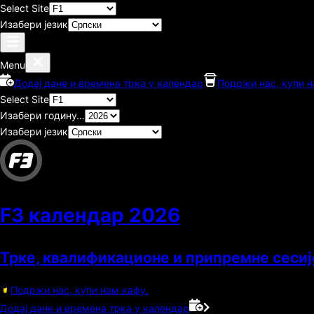
Select Site
Изабери језик
Menu
Додај дане и времена трка у календар
Подржи нас, купи н
Select Site
Изабери годину…
Изабери језик
F3 календар
2026
Трке, квалификационе и припремне сесиј
Подржи нас, купи нам кафу.
Додај дане и времена трка у календар